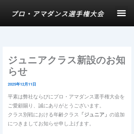
内
プロ・アマダンス選手権大会
容
を
ス
キ
ッ
プ
ジュニアクラス新設のお知
らせ
2025年12月11日
平素は弊社ならびにプロ・アマダンス選手権大会を
ご愛顧賜り、誠にありがとうございます。
クラス別戦における年齢クラス
「ジュニア」
の追加
につきましてお知らせ申し上げます。