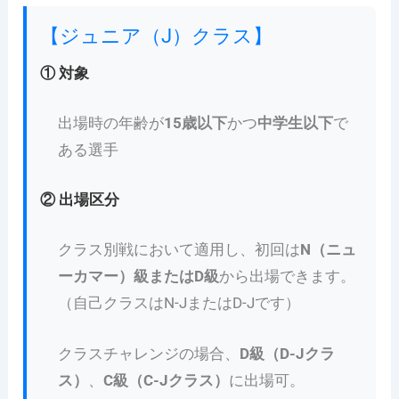
【ジュニア（J）クラス】
① 対象
出場時の年齢が
15歳以下
かつ
中学生以下
で
ある選手
② 出場区分
クラス別戦において適用し、初回は
N（ニュ
ーカマー）級またはD級
から出場できます。
（自己クラスはN-JまたはD-Jです）
クラスチャレンジの場合、
D級（D-Jクラ
ス）
、
C級（C-Jクラス）
に出場可。