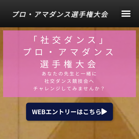
内
プロ・アマダンス選手権大会
容
を
ス
「社交ダンス」
キ
ッ
プロ・アマダンス
プ
選手権大会
あなたの先生と一緒に
社交ダンス競技会へ
チャレンジしてみませんか？
WEBエントリーはこちら