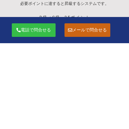
必要ポイントに達すると昇級するシステムです。
D 級 ➡ C 級 2 5 ポ イ ン ト
C 級 ➡ B 級 5 5 ポ イ ン ト
電話で問合せる
メールで問合せる
B 級 ➡ A 級 9 0 ポ イ ン ト
A 級からは 5種目総合ポイントで昇級となり、
ブロンズ A 級➡シルバー A 級➡ゴールド A 級➡プラチナ A 級➡
ロイヤル A 級(殿堂入り) の順に昇級していきます。
より詳細な昇降級規定は下の昇降級規定ボタンより
⬇︎
昇級規定
WEBエントリーはこちら