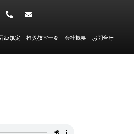
P
E
h
n
o
v
n
e
昇級規定
推奨教室一覧
会社概要
お問合せ
e
l
-
o
a
p
l
e
t