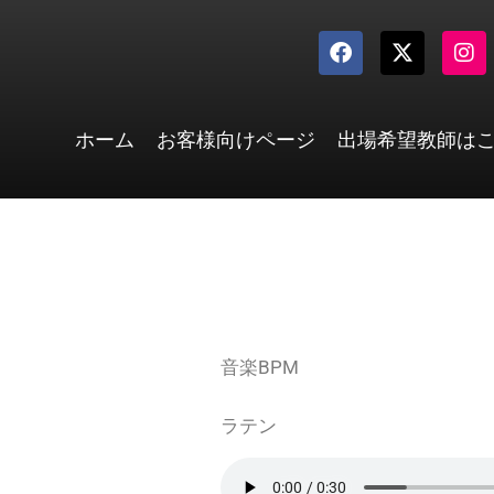
内
F
X
I
容
a
-
n
を
c
t
s
e
w
t
ス
b
i
a
キ
ホーム
お客様向けページ
出場希望教師は
o
t
g
ッ
o
t
r
k
e
a
プ
r
m
音楽BPM
ラテン